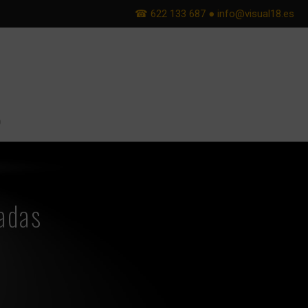
☎ 622 133 687
●
info@visual18.es
o
adas