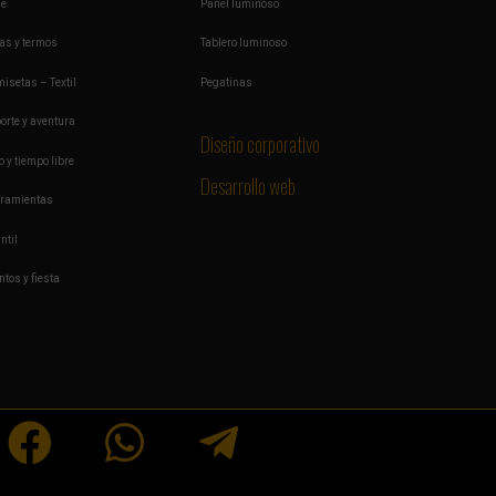
je
Panel luminoso
as y termos
Tablero luminoso
isetas – Textil
Pegatinas
orte y aventura
Diseño corporativo
o y tiempo libre
Desarrollo web
ramientas
ntil
ntos y fiesta