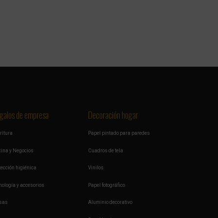
galos de empresa
Decoración hogar
ritura
Papel pintado para paredes
cina y Negocios
Cuadros de tela
tección higiénica
Vinilos
nología y accesorios
Papel fotográfico
sas
Aluminio decorativo