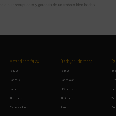
s a su presupuesto y garantia de un trabajo bien hecho.
Material para ferias
Displays publicitarios
Re
Rollups
Rollups
Esc
Banners
Banderolas
Ofi
Carpas
PLV mostrador
Pro
Photocalls
Photocalls
Tec
Dispensadores
Stands
Bol