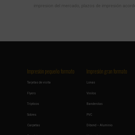
impresion del mercado, plazos de impresión acorde
Impresión pequeño formato
Impresión gran formato
Tarjetas de visita
Lonas
Flyers
Vinilos
Trípticos
Banderolas
Sobres
PVC
Carpetas
Dibond – Aluminio