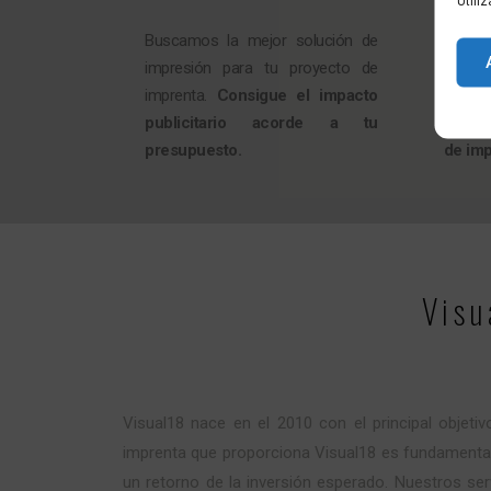
Utili
Buscamos la mejor solución de
Si lo
impresión para tu proyecto de
impre
imprenta.
Consigue el impacto
Visual
publicitario acorde a tu
justo 
presupuesto.
de imp
Visu
Visual18 nace en el 2010 con el principal objeti
imprenta que proporciona Visual18 es fundamental c
un retorno de la inversión esperado. Nuestros ser