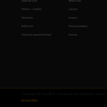
Papel de carta
Metacrilato
Posters – Carteles
Lienzos
Talonarios
Imanes
Adhesivos
Placas grabadas
Impresión pequeño formato
Doming
Copyright © Visual18 . Desarrollo por Gabinete Visual 
privacidad